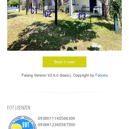
Falang Version V2.6.0 (basic), Copyright by
Faboba
EOT LIZENZEN
0938Κ111Κ0566300
0938Κ123Κ0567300