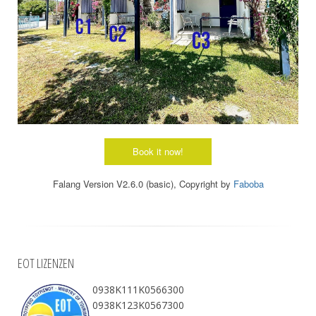
Falang Version V2.6.0 (basic), Copyright by
Faboba
EOT LIZENZEN
0938Κ111Κ0566300
0938Κ123Κ0567300